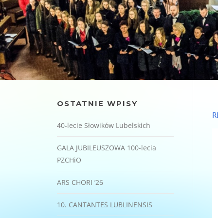
OSTATNIE WPISY
R
40-lecie Słowików Lubelskich
GALA JUBILEUSZOWA 100-lecia
PZCHiO
ARS CHORI ’26
10. CANTANTES LUBLINENSIS