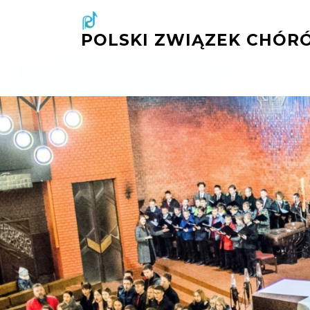
Przejdź
do
POLSKI ZWIĄZEK CHÓRÓ
treści