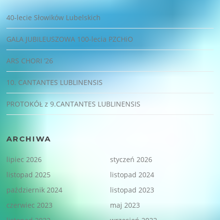
40-lecie Słowików Lubelskich
GALA JUBILEUSZOWA 100-lecia PZCHiO
ARS CHORI ’26
10. CANTANTES LUBLINENSIS
PROTOKÓŁ z 9.CANTANTES LUBLINENSIS
ARCHIWA
lipiec 2026
styczeń 2026
listopad 2025
listopad 2024
październik 2024
listopad 2023
czerwiec 2023
maj 2023