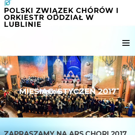
Przejdź
POLSKI ZWIĄZEK CHÓRÓW I
do
ORKIESTR ODDZIAŁ W
treści
LUBLINIE
Menu
MIESIĄC:
STYCZEŃ 2017
ZAPRASZAMY NA ARS CHORI 2017