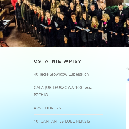
OSTATNIE WPISY
K
40-lecie Słowików Lubelskich
h
GALA JUBILEUSZOWA 100-lecia
PZCHiO
ARS CHORI ’26
10. CANTANTES LUBLINENSIS