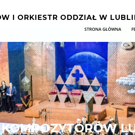
W I ORKIESTR ODDZIAŁ W LUBLI
STRONA GŁÓWNA
F
 KOMPOZYTORÓW LUB