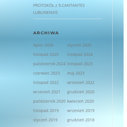
PROTOKÓŁ z 9.CANTANTES
LUBLINENSIS
ARCHIWA
lipiec 2026
styczeń 2026
listopad 2025
listopad 2024
październik 2024
listopad 2023
czerwiec 2023
maj 2023
listopad 2022
wrzesień 2022
wrzesień 2021
grudzień 2020
październik 2020
kwiecień 2020
listopad 2019
wrzesień 2019
styczeń 2019
grudzień 2018