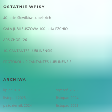
OSTATNIE WPISY
40-lecie Słowików Lubelskich
GALA JUBILEUSZOWA 100-lecia PZCHiO
ARS CHORI ’26
10. CANTANTES LUBLINENSIS
PROTOKÓŁ z 9.CANTANTES LUBLINENSIS
ARCHIWA
lipiec 2026
styczeń 2026
listopad 2025
listopad 2024
październik 2024
listopad 2023