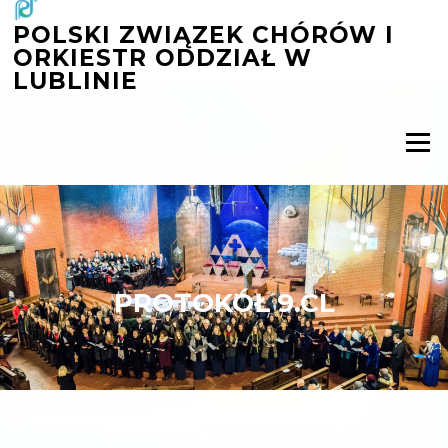
Przejdź
POLSKI ZWIĄZEK CHÓRÓW I
do
ORKIESTR ODDZIAŁ W
treści
LUBLINIE
Menu
PROTOKÓŁ 9.CL