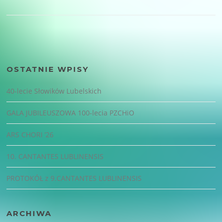
OSTATNIE WPISY
40-lecie Słowików Lubelskich
GALA JUBILEUSZOWA 100-lecia PZCHiO
ARS CHORI ’26
10. CANTANTES LUBLINENSIS
PROTOKÓŁ z 9.CANTANTES LUBLINENSIS
ARCHIWA