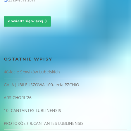
23 kwietnia 2017
dowiedz się więcej
OSTATNIE WPISY
40-lecie Słowików Lubelskich
GALA JUBILEUSZOWA 100-lecia PZCHiO
ARS CHORI ’26
10. CANTANTES LUBLINENSIS
PROTOKÓŁ z 9.CANTANTES LUBLINENSIS