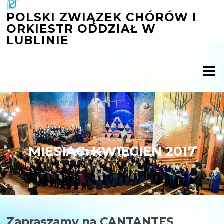
Przejdź
POLSKI ZWIĄZEK CHÓRÓW I
do
ORKIESTR ODDZIAŁ W
treści
LUBLINIE
Menu
MIESIĄC:
KWIECIEŃ 2017
Zapraszamy na CANTANTES