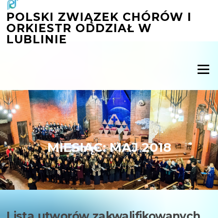
Przejdź
POLSKI ZWIĄZEK CHÓRÓW I
do
ORKIESTR ODDZIAŁ W
treści
LUBLINIE
Menu
MIESIĄC:
MAJ 2018
Lista utworów zakwalifikowanych