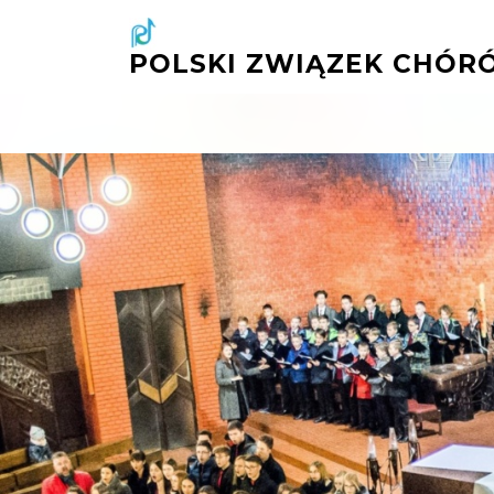
Przejdź
do
POLSKI ZWIĄZEK CHÓRÓ
treści