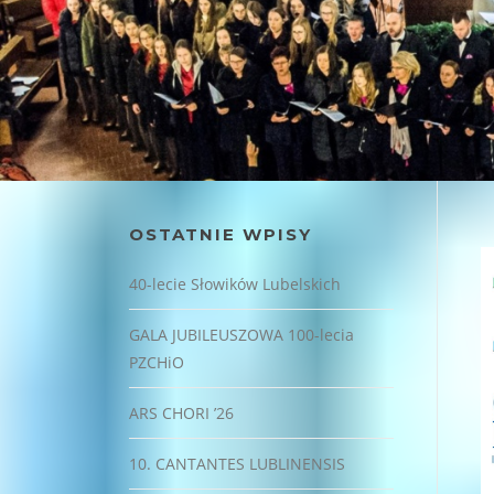
OSTATNIE WPISY
40-lecie Słowików Lubelskich
GALA JUBILEUSZOWA 100-lecia
PZCHiO
ARS CHORI ’26
10. CANTANTES LUBLINENSIS