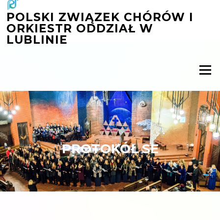
Przejdź
POLSKI ZWIĄZEK CHÓRÓW I
do
ORKIESTR ODDZIAŁ W
treści
LUBLINIE
Menu
PROTOKÓŁ SE