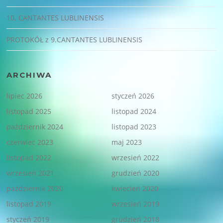
10. CANTANTES LUBLINENSIS
PROTOKÓŁ z 9.CANTANTES LUBLINENSIS
ARCHIWA
lipiec 2026
styczeń 2026
listopad 2025
listopad 2024
październik 2024
listopad 2023
czerwiec 2023
maj 2023
listopad 2022
wrzesień 2022
wrzesień 2021
grudzień 2020
październik 2020
kwiecień 2020
listopad 2019
wrzesień 2019
styczeń 2019
grudzień 2018