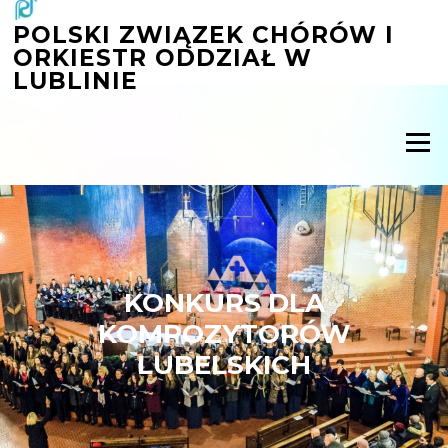
Przejdź
POLSKI ZWIĄZEK CHÓRÓW I
do
ORKIESTR ODDZIAŁ W
treści
LUBLINIE
Menu
KONKURS DLA
KOMPOZYTORÓW
LUBELSKICH