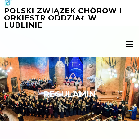
Przejdź
POLSKI ZWIĄZEK CHÓRÓW I
do
ORKIESTR ODDZIAŁ W
treści
LUBLINIE
Menu
REGULAMIN