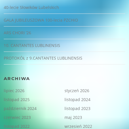
40-lecie Słowików Lubelskich
GALA JUBILEUSZOWA 100-lecia PZCHiO
ARS CHORI ’26
10. CANTANTES LUBLINENSIS
PROTOKÓŁ z 9.CANTANTES LUBLINENSIS
ARCHIWA
lipiec 2026
styczeń 2026
listopad 2025
listopad 2024
październik 2024
listopad 2023
czerwiec 2023
maj 2023
listopad 2022
wrzesień 2022