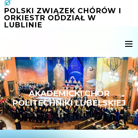
Przejdź
POLSKI ZWIĄZEK CHÓRÓW I
do
ORKIESTR ODDZIAŁ W
treści
LUBLINIE
Menu
AKADEMICKI CHÓR
POLITECHNIKI LUBELSKIEJ